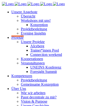
Unsere Angebote
Übersicht
Workshops mit uns!
Konzeption
Projektbegleitung
Evening Insights
Projekte
Unsere Projekte
AIceberg
Trainer*innen Pool
Connection weekend
Kooperationen
Veranstaltungen
UNEINS Konferenz
Foresight Summit
Kompetenzen
Projektbegleitung
Gemeinsame Konzeption
Über Uns
Wie wir arbeiten
Passt decentrale zu mir?
Vision & Purpose
Unsere Geschichte